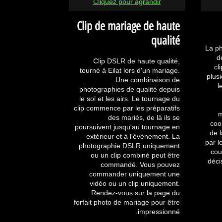
Cliquez pour agrandir
Clip de mariage de haute
qualité
La p
d
Clip DSLR de haute qualité,
cl
tourné à Eilat lors d'un mariage.
plus
Une combinaison de
l
photographies de qualité depuis
le sol et les airs. Le tournage du
clip commence par les préparatifs
m
des mariés, de là ils se
coo
poursuivent jusqu'au tournage en
de 
extérieur et à l'événement. La
par l
photographie DSLR uniquement
cou
ou un clip combiné peut être
déci
commandé. Vous pouvez
commander uniquement une
vidéo ou un clip uniquement.
Rendez-vous sur la page du
forfait photo de mariage pour être
impressionné.