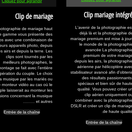
Cliquez pour agrandir
Clip mariage intégr
Clip de mariage
L'avenir de la photographie es
hotographie de mariage haut
déjà là et la photographie d
e gamme vous présente des
mariage premium est mise à jour
ips avec une combinaison de
le monde de la photographi
ieurs appareils photo, depuis
avancée La photographi
es airs et depuis la terre. Les
premium de votre mariag
clips sont tournés par les
depuis les airs, la photographi
meilleurs photographes, le
aérienne par hélicoptère ave
ontage se fait avec l'entière
stabilisateur avancé afin d'obteni
pération du couple. Le choix
des résultats passionnants
la musique par les mariés ou
spéciaux et bien sûr de haut
e monteur vidéo au cas où le
qualité. Vous pouvez créer u
ple laisserait au monteur les
clip aérien uniquement o
sions concernant la musique
combiner avec la photographi
et autres ..........
DSLR et créer un clip de mariag
de haute qualité
Entrée de la chaîne
Entrée de la chaîne