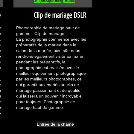
Cliquez pour agrandir
é
Clip de mariage DSLR
t
Photographie de mariage haut de
e
gamme - Clip de mariage
,
La photographie commence avec les
e
préparatifs de la mariée dans le
e
salon de la mariée, bien sûr, nous
e
rendrons également visite au marié
e
pendant les préparatifs, la
c
photographie est réalisée avec le
r
meilleur équipement photographique
,
par les meilleurs photographes, ce
e
qui garantit aux mariés un clip de
n
mariage passionnant et de qualité
u
qui laissera un souvenir incroyable
e
pour toujours. Photographie de
e
mariage haut de gamme.
.
Entrée de la chaîne