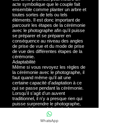
acte symbolique que le couple fait
ensemble comme planter un arbre et
toutes sortes de tels ou tels
éléments. Il est donc important de
parcourir les étapes de la cérémonie
avec le photographe afin qu'il puisse
se préparer et se préparer en
conséquence au niveau des angles
de prise de vue et du mode de prise
de vue des différentes étapes de la
cérémonie.
Adaptabilité
Même si vous revoyez les règles de
la cérémonie avec le photographe, il
faut quand même qu'il ait une
certaine capacité d'adaptation à ce
qui se passe pendant la cérémonie.
Lorsqu'il s'agit d'un auvent
traditionnel, il n'y a presque rien qui
puisse surprendre le photographe,
comparé à une cérémonie de
mariage civil. Par conséquent, il est
important de choisir un photographe
WhatsApp
qui a déjà photographié plusieurs
auvents en dehors du rabbinat et qui
a la capacité de s'adapter