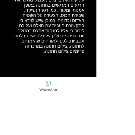
הרגעים המרגשים בחתונה באופן
אמנותי ומקורי, כמו רגע הנשיקה,
שבירת הכוס, הצעידה על השטיח
האדום וכדומה. כמובן שיש לוודא כי
התקשורת חיובית עם הצלם ועליכם
לזכור כי עליו להנחות אתכם במהלך
יום הצילומים ולכן עליו להפגין סבלנות
ולבביות, לכם ולאורחים שהזמנתם
לחתונה. צילום חתונה במרכז זה
פרימיום צילום חתונה.
WhatsApp
premium photography
Photo Result
Guaranteed
On
All Premium Packs