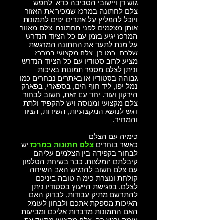
גוש דן ויישובי הסביבה כדאי לחפש
צלם לחתונה במרכז שמכיר את האזור
ויוכל להמליץ על אתרים יפים לתמונות
אותן מצלמים לפני החתונה. צלם מאזור
המרכז יגיע בזמן עם כל הציוד הנדרש
על מנת לתעד את החתונה המרגשת
שלכם. כמו כן, צלם מקצועי במרכז
מציע לרוב סטודיו עם כל הציוד הנדרש
וניתן לצלם מספר תמונות באיכות
גבוהה בסטודיו או באתרים נבחרים כמו
נמל יפו, ליד חוף הים, בספארי, בפארק
הירקון ועוד. יחד עם זאת, חשוב לבחור
צלם מקצועי ומנוסה ויש להקפיד ולתת
דגש לנושא המקצועיות, השירות, הציוד
והמחיר.
כימיה עם הצלם
כאשר בוחרים
צלם חתונות במרכז
יש
לבחור בקפידה בין הצלמים עליהם
קיבלתם המלצות. כבר בשיחת הטלפון
עם צלם חשוב להרגיש האם השיחה
קולחת ונוצרת כימיה טובה ביניכם
לצלם. בפגישת הייעוץ בסטודיו ניתן
להתרשם מתיק עבודות, לבדוק האם
האיכות מספקת אתכם ולבחון לעומק
האם התמונות מדברות אליכם ומביעות
עומק ורגש רב. צלם מקצועי מתעד את