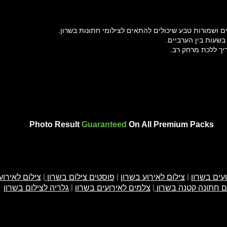
ים ושמורות טבע שיכולים להתאים לצילומי חתונות בשרון
 בשעות בין הערביים
ריך ללכת מרחק רב
Photo Result
Guaranteed
On All Premium Packs
עים בשרון
|
צילום לאירוע בשרון
|
פוסטים צילום בשרון
|
צילום לאירוע
ם חתונה קטנה בשרון
|
צלמים לאירועים בשרון
|
גלריה לצילום בשרון
Din is a popular choice on bus
tech sites. It’s also a good font
page titles with impact.
Playfair Display is a sophisticated font