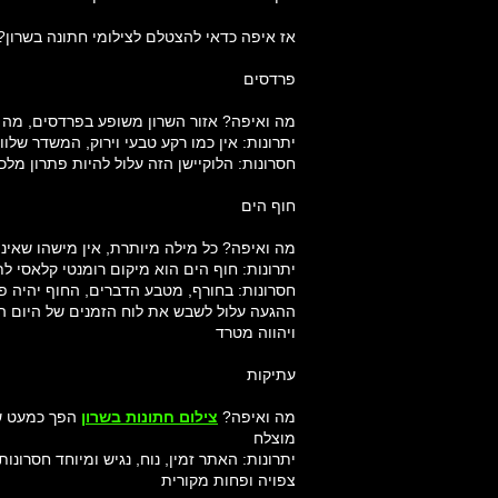
אז איפה כדאי להצטלם לצילומי חתונה בשרון? ל
פרדסים
מה ואיפה? אזור השרון משופע בפרדסים, מה שמ
יתרונות: אין כמו רקע טבעי וירוק, המשדר שלוו
חסרונות: הלוקיישן הזה עלול להיות פתרון מ
חוף הים
מה ואיפה? כל מילה מיותרת, אין מישהו שאינו
יתרונות: חוף הים הוא מיקום רומנטי קלאסי ל
חסרונות: בחורף, מטבע הדברים, החוף יהיה פת
ההגעה עלול לשבש את לוח הזמנים של היום הע
ויהווה מטרד
עתיקות
מה ואיפה?
צילום חתונות בשרון
הפך כמעט שם
מוצלח
יתרונות: האתר זמין, נוח, נגיש ומיוחד חסרונ
צפויה ופחות מקורית