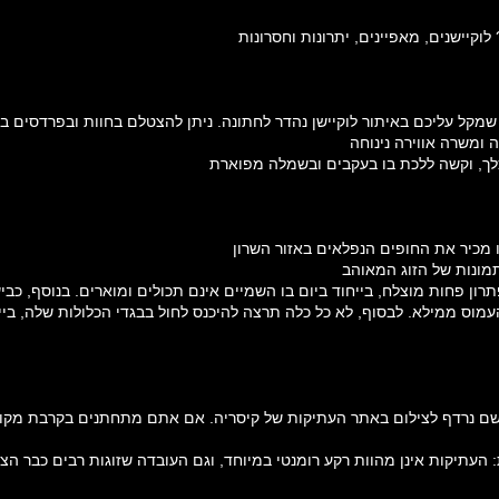
וקיישנים, מאפיינים, יתרונות וחסרונות
קל עליכם באיתור לוקיישן נהדר לחתונה. ניתן להצטלם בחוות ובפרדסים בינ
ה ומשרה אווירה נינוחה
לכלך, וקשה ללכת בו בעקבים ובשמלה מפוארת
 מכיר את החופים הנפלאים באזור השרון
תמונות של הזוג המאוהב
רון פחות מוצלח, בייחוד ביום בו השמיים אינם תכולים ומוארים. בנוסף, כב
מוס ממילא. לבסוף, לא כל כלה תרצה להיכנס לחול בבגדי הכלולות שלה, בייח
 נרדף לצילום באתר העתיקות של קיסריה. אם אתם מתחתנים בקרבת מקום לג
ות: העתיקות אינן מהוות רקע רומנטי במיוחד, וגם העובדה שזוגות רבים כבר 