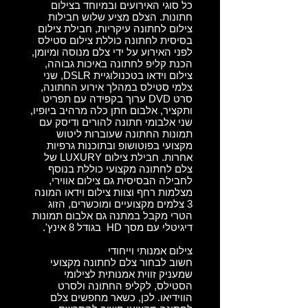
כל סוגי האירועים ובמיוחד בצילום
חתונות. הצלם מציע שלוש חבילות
צילום לחתונה עיקריות, חבילת צילום
בסיסית לחתונה כוללת צילום סטילס
לפני האירוע על ידי צלם מנוסה ומיומן,
הכנת קליפ לחתונה באיכות גבוהה,
צילום וידאו בטכנולוגיית DSLR, שני
צלמי סטילס במהלך אירוע החתונה,
סרט DVD ערוך בקפידה עם תפריט
ותקציר, אלבום חתן כלה מרהיב ביופיו,
שני אלבומי חתונה להורים ודיסק עם
תמונות החתונה שעוברות ליטוש
מקצועי בפוטושופ ובתוכנות גרפיות
אחרות. חבילת צילום LUXURY של
צלם לחתונה מקצועי כוללת בנוסף
לחבילה הבסיסית גם צילום אווירי,
מצלמות רחף וצוות צילום וידאו המונה
3 צלמים מקצועיים ומוכשרים, הזוג
הטרי מקבל במתנה גם אלבום תמונות
דיגיטלי עם מסך HD בגודל 8 אינץ'.
צילום אמנותי וייחודי
חשוב לבחור צלם לחתונה מקצועי
שמעניק זווית אמנותית לצילומי
הסטילס, לקליפ החתונה ולסרט
הווידיאו. לכן, כשאר מחפשים צלם