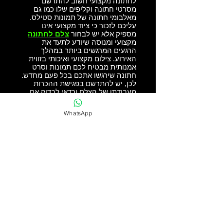
לחתונה מקצועי חשוב להתרשם
מסרטי חתונה וקליפים שלו כמו גם
מאלבומי חתונה של תמונות סטילס.
עליכם לזכור כי ציוד מקצועי אינו
מספיק אלא יש לבחור
צלם לחתונה
מקצועי ומנוסה שיודע לתעד את
הרגעים המרגשים ביותר במהלך
האירוע. צילום מקצועי ואיכותי בזווית
אמנותית מבטיח לכם תמונות וסרט
חתונה שירגשו אתכם בכל פעם מחדש.
לכן, יש להתרשם בפגישת ההכרות
מעבודתו של הצלם וכדאי לבדוק אם
הוא קשוב לדרישות שלכם ואם יש
ביניכם כימיה ותקשורת טובה.
WhatsApp
premium photography
Photo Result
Guaranteed
On