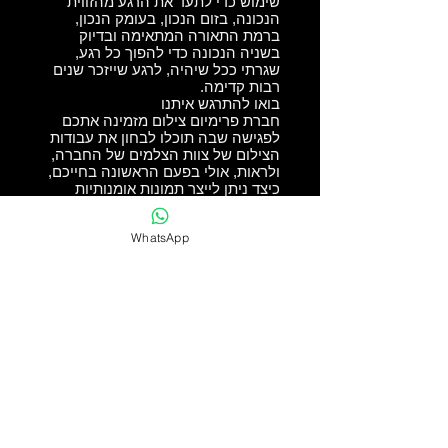
שימוש כדי לתעד את הרגע מהזווית
הנכונה, בזום הנכון, בעומק הנכון,
ברמת התאורה המתאימה ובדיוק
בשניה הנכונה כדי להפוך כל רגע,
שגרתי ככל שיהיה, לרגע שייזכר שנים
רבות קדימה.
בואו להתרגש איתנו
חברת פרימיום צילום מזמינה אתכם
לפגישה שבה תוכלו לבחון את עבודות
הצילום של צוות הצלמים של החברה,
ולראות, אולי בפעם הראשונה בחייכם,
כיצד ניתן לייצר תמונות אומנותיות
שאפשר לבהות בהן במשך דקות
ארוכות מבלי להבין למה. פרימיום
WhatsApp
צילום היא חברה הפועלת על פי
סטנדרטים של צילום אומנותי,
סטנדרטים שמהם תוכלו להתרשם
בצפייה בתיק העבודות של החברה. צרו
עמנו קשר כבר עכשיו ותוכלו לגלות
עולם שלם של צילום לחתונה, עולם
שלא הכרתם.
premium photography