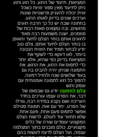
המציאות, תיעוד של הרגע. כל רגע ורגע
ניתן לתיעוד מאין ספור זוויות כשכל
זווית יכולה להעניק פרשנויות שונות
וערכים שונים בדיוק לאותו הרגע.
בחתונה שבה יש כל כך הרבה רגעים
מרגשים, ובה נמצאים מאות רבות של
מוזמנים, ישנה משמעות רבה מאוד
לרגעים אותם בוחר הצלם לתעד והאופן
בו בוחר הצלם לתעד אותם. צלם טוב
יודע לבחור תמיד את הזווית הנכונה
ביותר, לאו דווקא כדי לשקף את
המציאות בדיוק כפי שהיא, אלא יותר
כדי לתפוס את הרגע, את הרגש, את
התמונה שניתן יהיה להביט בה גם
בעוד שלושים שנה ולהזיל דמעה.
להפוך כל רגע לתמונה אומנותית עם
עומק ורגש
צלם לחתונה
יודע גם שבסופו של
דבר, את הסרט עצמו עורכים בחדר
העריכה ושם נקבע במידה רבה, גורלו
של הסרט. יחד עם זאת, תמונת סטילס
אפשר לתפוס פעם אחת, פעם אחת
שלא תחזור עוד לעולם. לרשות הצלם
המקצועי עומדים שורה של כלים
מקצועיים, כולם מובנים בתוך המצלמה
עצמה, ועל הצלם לדעת לעשות בהם