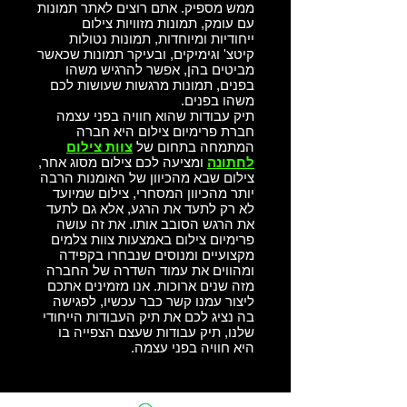
ממש מספיק. אתם רוצים לאתר תמונות
עם עומק, תמונות מזוויות צילום
ייחודיות ומיוחדות, תמונות נטולות
קיטצ' וגימיקים, ובעיקר תמונות שכאשר
מביטים בהן, אפשר להרגיש משהו
בפנים, תמונות מרגשות שעושות לכם
משהו בפנים.
תיק עבודות שהוא חוויה בפני עצמה
חברת פרימיום צילום היא חברה
המתמחה בתחום של
צוות צילום
לחתונה
ומציעה לכם צילום מסוג אחר,
צילום שבא מהכיוון של האומנות הרבה
יותר מהכיוון המסחרי, צילום שמיועד
לא רק לתעד את הרגע, אלא גם לתעד
את הרגש הסובב אותו. את זה עושה
פרימיום צילום באמצעות צוות צלמים
מקצועיים ומנוסים שנבחרו בקפידה
ומהווים את עמוד השדרה של החברה
מזה שנים ארוכות. אנו מזמינים אתכם
ליצור עמנו קשר כבר עכשיו, לפגישה
בה נציג לכם את תיק העבודות הייחודי
שלנו, תיק עבודות שעצם הצפייה בו
היא חוויה בפני עצמה.