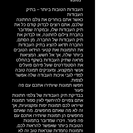
העבודות הטובות ביותר – בתיק
העבודות
כאשר אתם בוחרים את צלם החתונה
שלכם, אתם רוצים לבדוק קודם כל את
תיק העבודות שלו, ובמקרה שמדובר
בחברת צילום לחתונה, אז לבדוק את
תיק העבודות של החברה. מן הסתם,
החברה תדאג להציג בתיק העבודות
את התמונות ואת קטעי הוידאו הטובים
ביותר שלה, אך אל חשש, המציאות
מראה שתיק העבודות בשקף בהחלט
את הסטנדרטים שעל פיהם פועלים
אנשי המקצוע, ומעניקים תמונה טובה
למדי לגבי איכות העבודה שלה אפשר
לצפות.
חפשו תמונות שיותירו אתכם עם פה
פעור
בבדיקת תיק העבודות של צלמי חתונות
אתם צפויים להיחשף לאין ספור תמונות
שייראו לכם תמונות יפות ומקצועיות, אך
זה לא מה שאתם מחפשים. מה שאתם
מחפשים הן תמונות שיותירו אתכם עם
פה פעור. זיכרו שמדובר בתמונות
הטובות ביותר שאפשר להראות לכם,
ותמונות נחמדות שנראות טוב זה לא