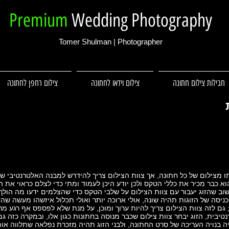
Premium
Wedding Photography
Tomer Shulman | Photographer
חבילות צילום חתונה
צילום וידאו לחתונה
צילום רחפן לחתונה
ו מצילום של כל חתונה, אך צוות הצילום צריך להידרש למבנה האלטרנטיבי של
וא כבר מכיר את כללי הטקס ולכן יודע היכן לעמוד ומתי כדי לצלם כראוי את 
שוב שהזוג יעבור עם צוות הצילום על שלבי הטקס כדי שהצלמים ידעו מה הול
יסה של הזוגות תהיה שונה, אולי ארוכה יותר ואולי תכלול איזשהו מעשה שהזו
 גם לזה צוות הצילום צריך להיות ערוך ומוכן, על מנת שלא לפספס אף רגע מר
בית, הזוג יבחר צוות צילום שכבר מנוסה בחתונות כגון אלו, ובמקרה כזה גם ה
בנויה העריכה של סרט החתונה, ולבני הזוג תהיה מזכרת נפלאה שתלווה או